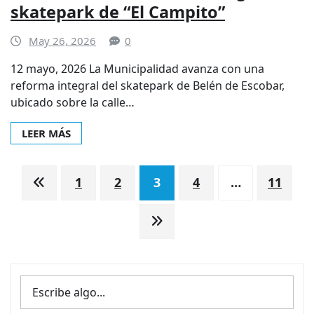
skatepark de “El Campito”
May 26, 2026
0
12 mayo, 2026 La Municipalidad avanza con una
reforma integral del skatepark de Belén de Escobar,
ubicado sobre la calle…
LEER MÁS
Paginación
1
2
3
4
…
11
de
entradas
BUSCAR