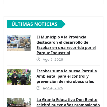
ÚLTIMAS NOTICIAS
El Municipio y la Provincia
destacaron el desarrollo de
Escobar en una recorrida por el
Parque Industrial
Ago 5, 2026
Escobar suma la nueva Patrulla
Ambiental para el control y
prevención de microbasurales
Ago 4, 2026
La Granja Educativa Don Benito
celebró nueve años promoviendo