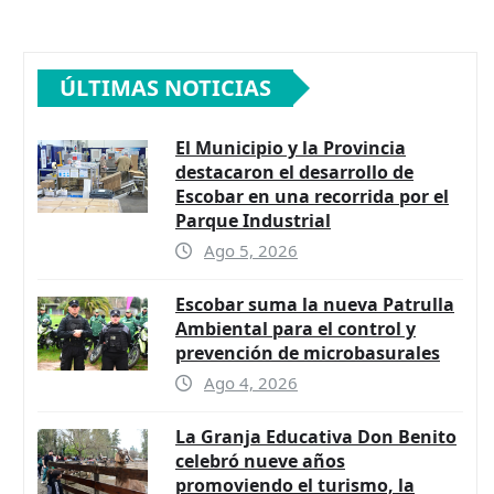
ÚLTIMAS NOTICIAS
El Municipio y la Provincia
destacaron el desarrollo de
Escobar en una recorrida por el
Parque Industrial
Ago 5, 2026
Escobar suma la nueva Patrulla
Ambiental para el control y
prevención de microbasurales
Ago 4, 2026
La Granja Educativa Don Benito
celebró nueve años
promoviendo el turismo, la