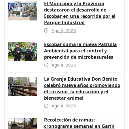
El Municipio y la Provincia
destacaron el desarrollo de
Escobar en una recorrida por el
Parque Industrial
Ago 5, 2026
Escobar suma la nueva Patrulla
Ambiental para el control y
prevención de microbasurales
Ago 4, 2026
La Granja Educativa Don Benito
celebró nueve años promoviendo
el turismo, la educación y el
bienestar animal
Ago 4, 2026
Recolección de ramas:
cronograma semanal en Garín