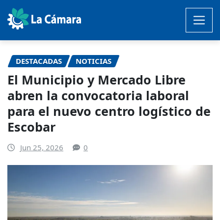
Saltar
al
contenido
DESTACADAS
NOTICIAS
El Municipio y Mercado Libre
abren la convocatoria laboral
para el nuevo centro logístico de
Escobar
Jun 25, 2026
0