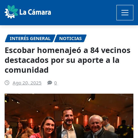
Saltar
al
contenido
INTERÉS GENERAL
NOTICIAS
Escobar homenajeó a 84 vecinos
destacados por su aporte a la
comunidad
Ago 20, 2025
0