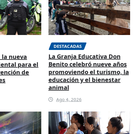
DESTACADAS
La Granja Educativa Don
 la nueva
Benito celebró nueve años
ental para el
promoviendo el turismo, la
vención de
educación y el bienestar
es
animal
Ago 4, 2026