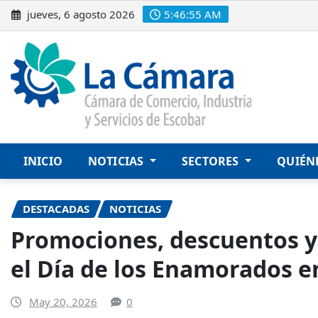
Saltar
jueves, 6 agosto 2026
5:46:57 AM
al
contenido
INICIO
NOTICIAS
SECTORES
QUIÉN
DESTACADAS
NOTICIAS
Promociones, descuentos y
el Día de los Enamorados e
May 20, 2026
0