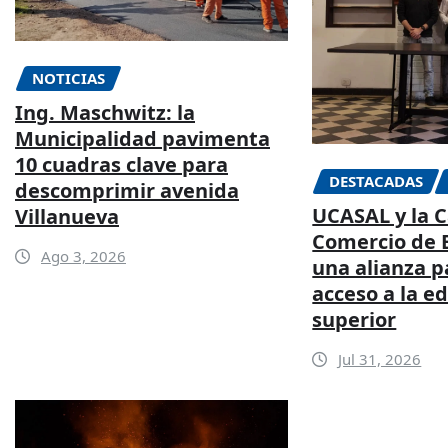
NOTICIAS
Ing. Maschwitz: la
Municipalidad pavimenta
10 cuadras clave para
DESTACADAS
descomprimir avenida
UCASAL y la 
Villanueva
Comercio de E
Ago 3, 2026
una alianza p
acceso a la e
superior
Jul 31, 2026