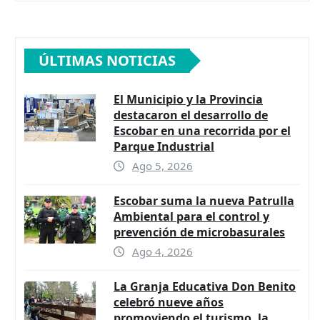
ÚLTIMAS NOTICIAS
El Municipio y la Provincia
destacaron el desarrollo de
Escobar en una recorrida por el
Parque Industrial
Ago 5, 2026
Escobar suma la nueva Patrulla
Ambiental para el control y
prevención de microbasurales
Ago 4, 2026
La Granja Educativa Don Benito
celebró nueve años
promoviendo el turismo, la