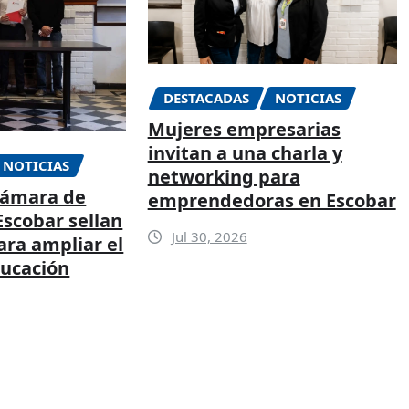
DESTACADAS
NOTICIAS
Mujeres empresarias
invitan a una charla y
NOTICIAS
networking para
Cámara de
emprendedoras en Escobar
scobar sellan
Jul 30, 2026
ara ampliar el
ducación