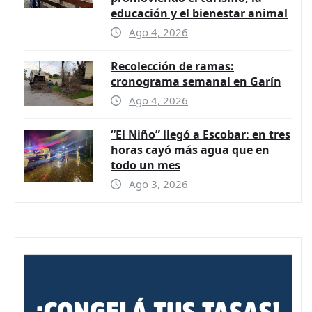
educación y el bienestar animal
Ago 4, 2026
Recolección de ramas:
cronograma semanal en Garín
Ago 4, 2026
“El Niño” llegó a Escobar: en tres
horas cayó más agua que en
todo un mes
Ago 3, 2026