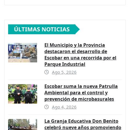
ÚLTIMAS NOTICIAS
El Municipio y la Provincia
destacaron el desarrollo de
Escobar en una recorrida por el
Parque Industrial
Ago 5, 2026
Escobar suma la nueva Patrulla
Ambiental para el control y
prevención de microbasurales
Ago 4, 2026
La Granja Educativa Don Benito
celebró nueve años promoviendo